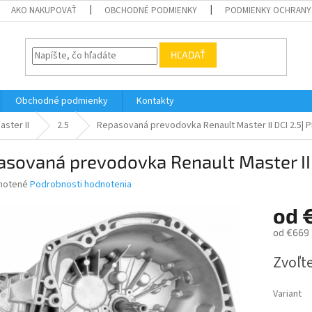
AKO NAKUPOVAŤ
OBCHODNÉ PODMIENKY
PODMIENKY OCHRANY
HĽADAŤ
Obchodné podmienky
Kontakty
aster II
2.5
Repasovaná prevodovka Renault Master II DCI 2.5| 
sovaná prevodovka Renault Master II 
né
notené
Podrobnosti hodnotenia
nie
od
u
od
€669
Jednotk
Zvoľte
cena:
iek.
Variant