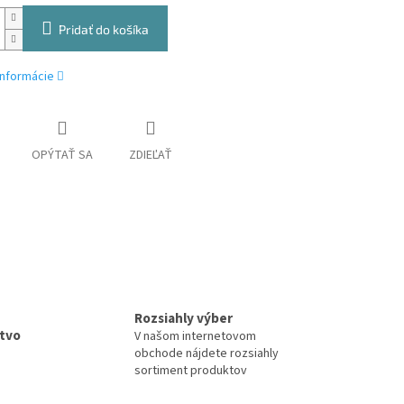
Pridať do košíka
informácie
OPÝTAŤ SA
ZDIEĽAŤ
Rozsiahly výber
tvo
V našom internetovom
obchode nájdete rozsiahly
sortiment produktov