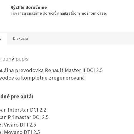
Rýchle doručenie
Tovar sa snažíme doručiť v najkratšom možnom čase.
s
Diskusia
robný popis
uálna prevodovka Renault Master II DCI 2.5
vodovka kompletne zregenerovaná
dné pre autá:
san Interstar DCI 2.2
san Primastar DCI 2.5
l Vivaro DTI 2.5
l Movano DTI 2.5