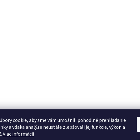
úbory cookie, aby sme vám umožnili pohodlné prehliadanie
nky a vďaka analýze neustále zlepšovali jej funkcie, výkon a
ť.
Viac informácií