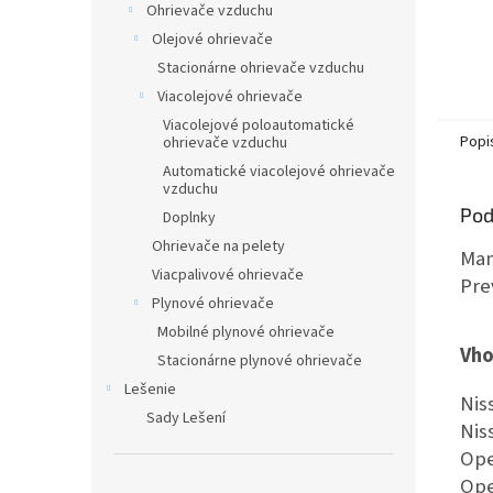
Ohrievače vzduchu
Olejové ohrievače
Stacionárne ohrievače vzduchu
Viacolejové ohrievače
Viacolejové poloautomatické
Popi
ohrievače vzduchu
Automatické viacolejové ohrievače
vzduchu
Pod
Doplnky
Ohrievače na pelety
Man
Viacpalivové ohrievače
Pre
Plynové ohrievače
Mobilné plynové ohrievače
Vho
Stacionárne plynové ohrievače
Lešenie
Nis
Sady Lešení
Nis
Ope
Ope