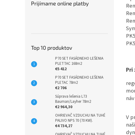
Prijímame online platby
Ren
Ren
Ren
Sym
PK5
PK5
Top 10 produktov
P70 SET FASÁDNEHO LEŠENIA
PLETTAC 168m2
Pri
€5 412
P70 SET FASÁDNEHO LEŠENIA
reg
PLETAC 78m2
€2 706
mon
Súprava lešenia L73
náv
Bauman/Layher 78m2
€2 964,30
OHRIEVAČ VZDUCHU NA TUHÉ
V p
PALIVO NPS 70 (70 KW).
naš
€4 734,27
dyn
OHRIEVAČ VZDUCHU NA TUHÉ