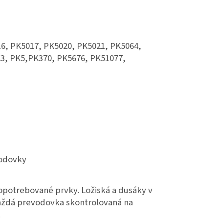
16, PK5017, PK5020, PK5021, PK5064,
3, PK5,PK370, PK5676, PK51077,
vodovky
potrebované prvky. Ložiská a dusáky v
každá prevodovka skontrolovaná na
.