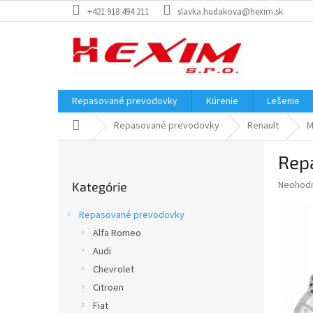
Prejsť
+421 918 494 211
slavka.hudakova@hexim.sk
na
obsah
Repasované prevodovky
Kúrenie
Lešenie
Domov
Repasované prevodovky
Renault
M
B
Repa
o
Preskočiť
č
Priemer
Neohod
Kategórie
kategórie
n
hodnote
ý
produkt
Repasované prevodovky
p
je
Alfa Romeo
0,0
a
z
Audi
n
5
e
Chevrolet
hviezdič
l
Citroen
Fiat