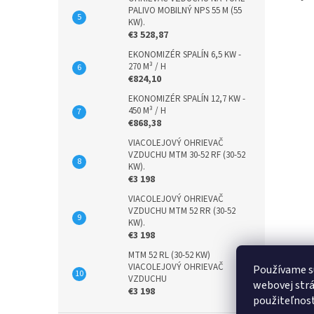
PALIVO MOBILNÝ NPS 55 M (55
KW).
€3 528,87
EKONOMIZÉR SPALÍN 6,5 KW -
270 M³ / H
€824,10
EKONOMIZÉR SPALÍN 12,7 KW -
450 M³ / H
€868,38
VIACOLEJOVÝ OHRIEVAČ
VZDUCHU MTM 30-52 RF (30-52
KW).
€3 198
VIACOLEJOVÝ OHRIEVAČ
VZDUCHU MTM 52 RR (30-52
KW).
€3 198
MTM 52 RL (30-52 KW)
VIACOLEJOVÝ OHRIEVAČ
Používame s
VZDUCHU
webovej strá
€3 198
použiteľnos