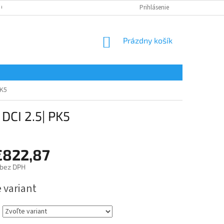
 OSOBNÝCH ÚDAJOV
Prihlásenie
NÁKUPNÝ
Prázdny košík
KOŠÍK
PK5
DCI 2.5| PK5
€822,87
bez DPH
ová
 variant