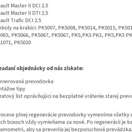
ault Master II DCI 2.5
ault Master II DTI 2.5
ault Trafic DCI 2.5
boly na krabici: PK5007, PK5008, PK5014, PK5015, PK50
065, PK5066, PK5067, PK5067, PK5,PK3 PK3, PK5,PK3 PK
1071, PK5020
 zadaní objednávky od nás získate:
enerovaná prevodovka
tážne tipy
ratový list oprávňujúci na bezplatné vrátenie starej pre
rocese plnej regenerácie prevodovky vymeníme všetky o
ich boxoch vždy vymieňame za nové. Po regenerácii je 
amometri, aby sa preverila jej bezporuchová prevádzka