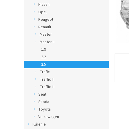
Nissan
Opel
Peugeot
Renault
Master
Master II
1.9
2.2
2.5
Trafic
Traffic II
Traffic III
Seat
Skoda
Toyota
Volkswagen
Kúrenie