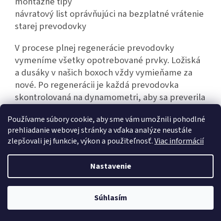
montážne tipy
návratový list oprávňujúci na bezplatné vrátenie
starej prevodovky
V procese plnej regenerácie prevodovky
vymeníme všetky opotrebované prvky. Ložiská
a dusáky v našich boxoch vždy vymieňame za
nové. Po regenerácii je každá prevodovka
skontrolovaná na dynamometri, aby sa preverila
jej bezporuchová prevádzka.
Používame súbory cookie, aby sme vám umožnili pohodlné
prehliadanie webovej stránky a vďaka analýze neustále
zlepšovali jej funkcie, výkon a použiteľnosť.
Viac informácií
Z
á
Nastavenie
Vytvoril Shoptet
p
ä
t
Súhlasím
Copyright 2026
Hexim.sk
. Všetky práva vyhradené.
i
e