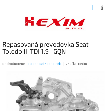
Prejsť
NÁKUP
na
obsah
KOŠÍK
Repasovaná prevodovka Seat
Toledo III TDI 1.9 | GQN
Priemerné
Neohodnotené
Podrobnosti hodnotenia
Značka:
Hexim
hodnotenie
produktu
je
0,0
z
5
hviezdičiek.