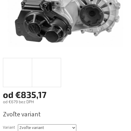
od
€835,17
od
€679
bez DPH
Jednotková
Zvoľte variant
cena:
Variant