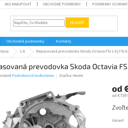
AKO NAKUPOVAŤ
OBCHODNÉ PODMIENKY
PODMIENKY OCHRANY
HĽADAŤ
Obchodné podmienky
Kontakty
tavia
1.6
Repasovaná prevodovka Skoda Octavia FSI 1.6 | FSI 6
sovaná prevodovka Skoda Octavia FSI 1
né
notené
Podrobnosti hodnotenia
Značka:
Hexim
nie
od
u
od
€739
Jednotk
Zvoľte
cena:
iek.
Variant