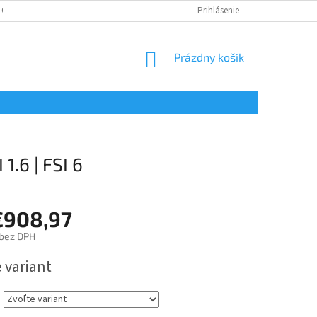
 OSOBNÝCH ÚDAJOV
Prihlásenie
NÁKUPNÝ
Prázdny košík
KOŠÍK
.6 | FSI 6
€908,97
bez DPH
ová
 variant