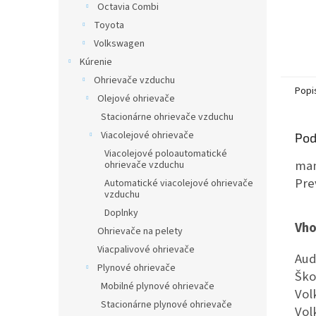
Octavia Combi
Toyota
Volkswagen
Kúrenie
Ohrievače vzduchu
Popi
Olejové ohrievače
Stacionárne ohrievače vzduchu
Viacolejové ohrievače
Pod
Viacolejové poloautomatické
man
ohrievače vzduchu
Pre
Automatické viacolejové ohrievače
vzduchu
Doplnky
Vho
Ohrievače na pelety
Viacpalivové ohrievače
Aud
Plynové ohrievače
Ško
Mobilné plynové ohrievače
Vol
Stacionárne plynové ohrievače
Vol