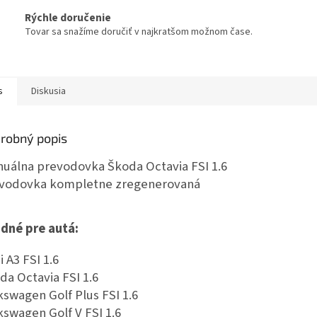
Rýchle doručenie
Tovar sa snažíme doručiť v najkratšom možnom čase.
s
Diskusia
robný popis
uálna prevodovka Škoda Octavia FSI 1.6
vodovka kompletne zregenerovaná
dné pre autá:
i A3 FSI 1.6
da Octavia FSI 1.6
kswagen Golf Plus FSI 1.6
kswagen Golf V FSI 1.6