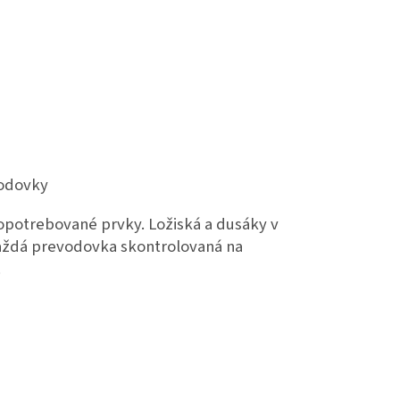
vodovky
potrebované prvky. Ložiská a dusáky v
každá prevodovka skontrolovaná na
.