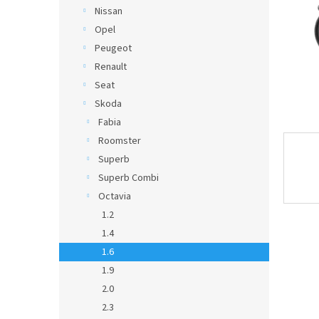
Nissan
Opel
Peugeot
Renault
Seat
Skoda
Fabia
Roomster
Superb
Superb Combi
Octavia
1.2
1.4
1.6
1.9
2.0
2.3