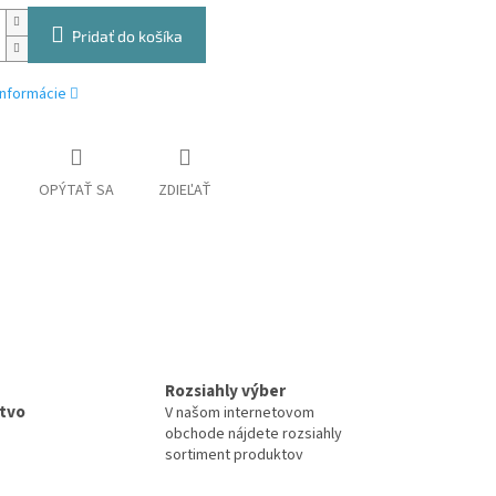
Pridať do košíka
informácie
OPÝTAŤ SA
ZDIEĽAŤ
Rozsiahly výber
tvo
V našom internetovom
obchode nájdete rozsiahly
sortiment produktov