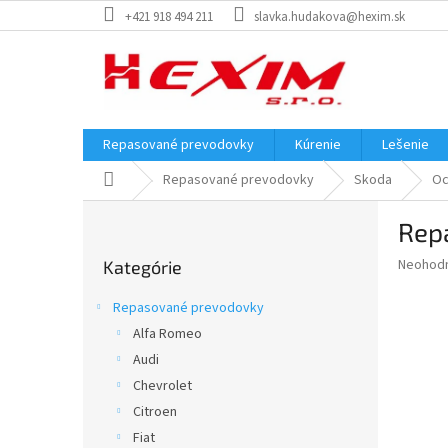
Prejsť
+421 918 494 211
slavka.hudakova@hexim.sk
na
obsah
Repasované prevodovky
Kúrenie
Lešenie
Domov
Repasované prevodovky
Skoda
Oc
B
Repa
o
Preskočiť
č
Priemer
Neohod
Kategórie
kategórie
n
hodnote
ý
produkt
Repasované prevodovky
p
je
Alfa Romeo
0,0
a
z
Audi
n
5
e
Chevrolet
hviezdič
l
Citroen
Fiat