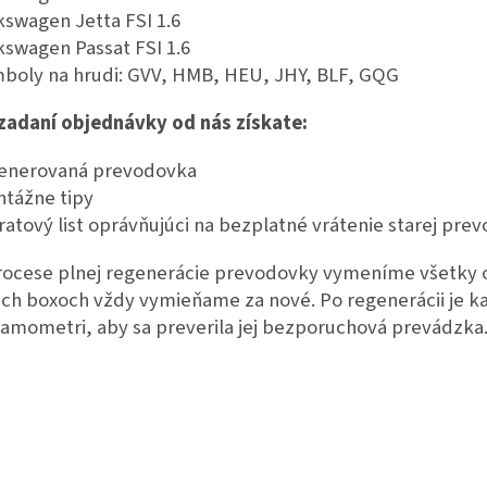
kswagen Jetta FSI 1.6
kswagen Passat FSI 1.6
boly na hrudi: GVV, HMB, HEU, JHY, BLF, GQG
 zadaní objednávky od nás získate:
enerovaná prevodovka
tážne tipy
ratový list oprávňujúci na bezplatné vrátenie starej pre
rocese plnej regenerácie prevodovky vymeníme všetky o
ich boxoch vždy vymieňame za nové. Po regenerácii je 
amometri, aby sa preverila jej bezporuchová prevádzka