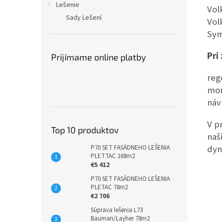
Lešenie
Vol
Sady Lešení
Vol
Sym
Pri
Prijímame online platby
reg
mon
náv
V p
Top 10 produktov
naš
dyn
P70 SET FASÁDNEHO LEŠENIA
PLETTAC 168m2
€5 412
P70 SET FASÁDNEHO LEŠENIA
PLETAC 78m2
€2 706
Súprava lešenia L73
Bauman/Layher 78m2