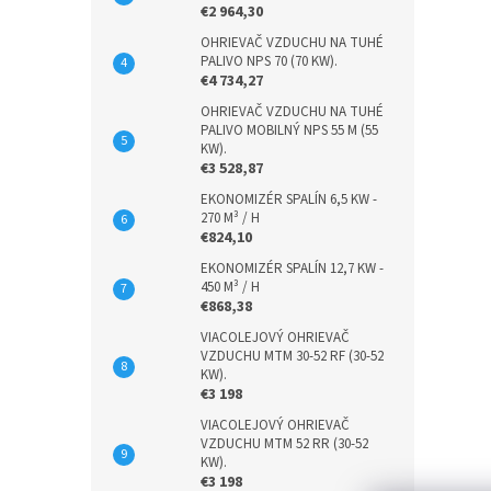
€2 964,30
OHRIEVAČ VZDUCHU NA TUHÉ
PALIVO NPS 70 (70 KW).
€4 734,27
OHRIEVAČ VZDUCHU NA TUHÉ
PALIVO MOBILNÝ NPS 55 M (55
KW).
€3 528,87
EKONOMIZÉR SPALÍN 6,5 KW -
270 M³ / H
€824,10
EKONOMIZÉR SPALÍN 12,7 KW -
450 M³ / H
€868,38
VIACOLEJOVÝ OHRIEVAČ
VZDUCHU MTM 30-52 RF (30-52
KW).
€3 198
VIACOLEJOVÝ OHRIEVAČ
VZDUCHU MTM 52 RR (30-52
KW).
€3 198