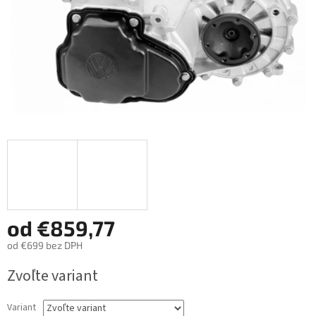
od
€859,77
od
€699
bez DPH
Jednotková
Zvoľte variant
cena:
Variant