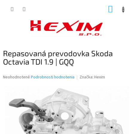
Prejsť
NÁKUP
na
obsah
KOŠÍK
Repasovaná prevodovka Skoda
Octavia TDI 1.9 | GQQ
Priemerné
Neohodnotené
Podrobnosti hodnotenia
Značka:
Hexim
hodnotenie
produktu
je
0,0
z
5
hviezdičiek.