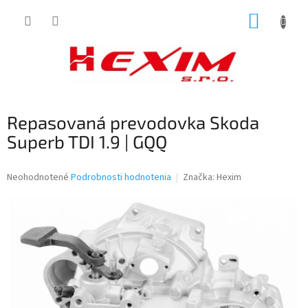
Prejsť
NÁKUP
na
obsah
KOŠÍK
Repasovaná prevodovka Skoda
Superb TDI 1.9 | GQQ
Priemerné
Neohodnotené
Podrobnosti hodnotenia
Značka:
Hexim
hodnotenie
produktu
je
0,0
z
5
hviezdičiek.