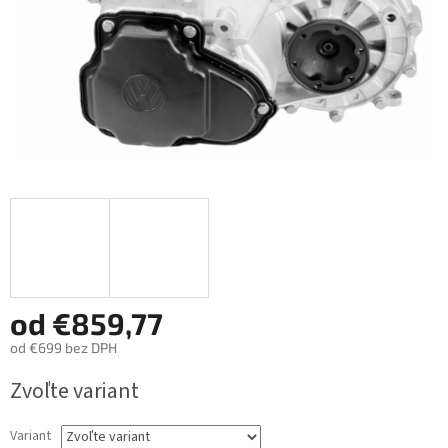
od
€859,77
od
€699
bez DPH
Jednotková
Zvoľte variant
cena:
Variant