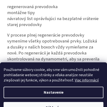
regenerovaná prevodovka
montážne tipy
návratový list oprávňujúci na bezplatné vrátenie
starej prevodovky
V procese plnej regenerácie prevodovky
vymeníme všetky opotrebované prvky. Ložiská
a dusáky v našich boxoch vždy vymieňame za
nové. Po regenerácii je každá prevodovka
skontrolovaná na dynamometri, aby sa preverila
jej bezporuchová prevádzka.
Používame súbory cookie, aby sme vám umožnili pohodlné
prehliadanie webovej stránky a vďaka analýze neustále
zlepšovali jej funkcie, výkon a použiteľnosť.
Viac informácií
Z
á
Nastavenie
Vytvoril Shoptet
p
ä
t