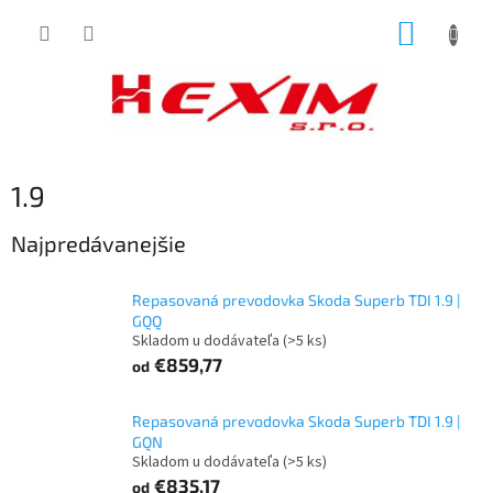
Prejsť
NÁKUP
na
obsah
KOŠÍK
1.9
Najpredávanejšie
Repasovaná prevodovka Skoda Superb TDI 1.9 |
GQQ
Skladom u dodávateľa
(>5 ks)
€859,77
od
Repasovaná prevodovka Skoda Superb TDI 1.9 |
GQN
Skladom u dodávateľa
(>5 ks)
€835,17
od