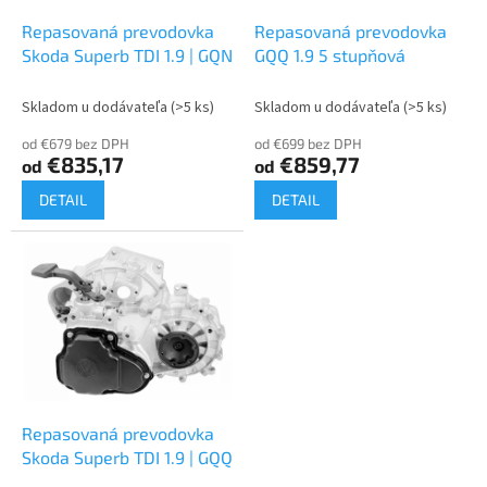
o
o
d
Repasovaná prevodovka
Repasovaná prevodovka
v
u
Skoda Superb TDI 1.9 | GQN
GQQ 1.9 5 stupňová
k
t
Skladom u dodávateľa
(>5 ks)
Skladom u dodávateľa
(>5 ks)
o
od €679 bez DPH
od €699 bez DPH
v
€835,17
€859,77
od
od
DETAIL
DETAIL
Repasovaná prevodovka
Skoda Superb TDI 1.9 | GQQ