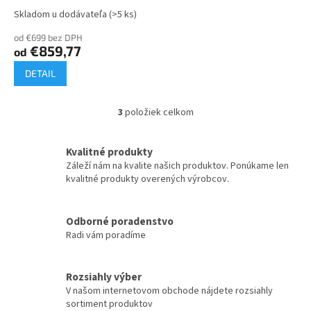
Skladom u dodávateľa
(>5 ks)
od €699 bez DPH
€859,77
od
DETAIL
3
položiek celkom
O
v
l
Kvalitné produkty
á
Záleží nám na kvalite našich produktov. Ponúkame len
d
kvalitné produkty overených výrobcov.
a
c
i
Odborné poradenstvo
e
Radi vám poradíme
p
r
v
k
Rozsiahly výber
y
V našom internetovom obchode nájdete rozsiahly
v
sortiment produktov