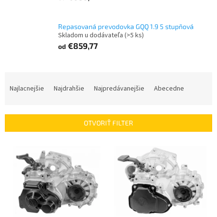
Repasovaná prevodovka GQQ 1.9 5 stupňová
Skladom u dodávateľa
(>5 ks)
€859,77
od
R
a
Najlacnejšie
Najdrahšie
Najpredávanejšie
Abecedne
d
e
n
OTVORIŤ FILTER
i
e
V
p
ý
r
p
o
i
d
s
u
p
k
r
t