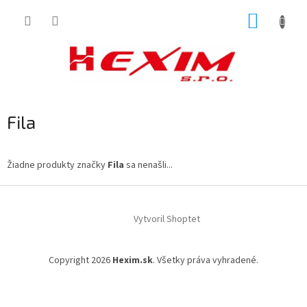
Prejsť
NÁKUP
na
obsah
KOŠÍK
Fila
Žiadne produkty značky
Fila
sa nenašli...
Z
á
Vytvoril Shoptet
p
ä
t
Copyright 2026
Hexim.sk
. Všetky práva vyhradené.
i
e