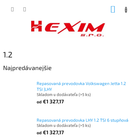
Prejsť
NÁKUP
na
obsah
KOŠÍK
1.2
Najpredávanejšie
Repasovaná prevodovka Volkswagen Jetta 1.2
TSI |LHY
Skladom u dodávateľa
(>5 ks)
€1 327,17
od
Repasovaná prevodovka LHY 1.2 TSI 6 stupňová
Skladom u dodávateľa
(>5 ks)
€1 327,17
od