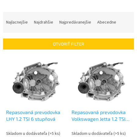
R
a
Najlacnejšie
Najdrahšie
Najpredávanejšie
Abecedne
d
e
n
OTVORIŤ FILTER
i
e
V
p
ý
r
p
o
i
d
s
u
p
k
r
t
o
o
d
Repasovaná prevodovka
Repasovaná prevodovka
v
u
LHY 1.2 TSI 6 stupňová
Volkswagen Jetta 1.2 TSI
k
|LHY
t
Skladom u dodávateľa
(>5 ks)
Skladom u dodávateľa
(>5 ks)