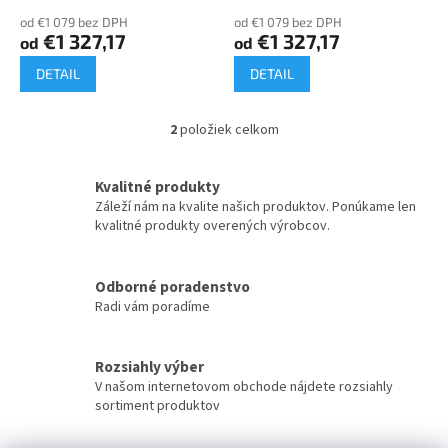
o
od €1 079 bez DPH
od €1 079 bez DPH
v
€1 327,17
€1 327,17
od
od
DETAIL
DETAIL
2
položiek celkom
O
v
l
Kvalitné produkty
á
Záleží nám na kvalite našich produktov. Ponúkame len
d
kvalitné produkty overených výrobcov.
a
c
i
Odborné poradenstvo
e
Radi vám poradíme
p
r
v
k
Rozsiahly výber
y
V našom internetovom obchode nájdete rozsiahly
v
sortiment produktov
ý
p