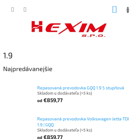
Prejsť
NÁKUP
na
obsah
KOŠÍK
1.9
Najpredávanejšie
Repasovaná prevodovka GQQ 1.9 5 stupňová
Skladom u dodávateľa
(>5 ks)
€859,77
od
Repasovaná prevodovka Volkswagen Jetta TDI
1.9 | GQQ
Skladom u dodávateľa
(>5 ks)
€859,77
od