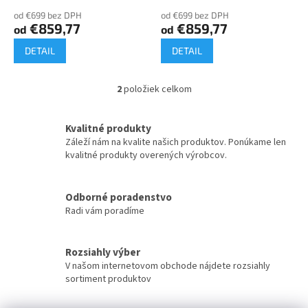
o
od €699 bez DPH
od €699 bez DPH
v
€859,77
€859,77
od
od
DETAIL
DETAIL
2
položiek celkom
O
v
l
Kvalitné produkty
á
Záleží nám na kvalite našich produktov. Ponúkame len
d
kvalitné produkty overených výrobcov.
a
c
i
Odborné poradenstvo
e
Radi vám poradíme
p
r
v
k
Rozsiahly výber
y
V našom internetovom obchode nájdete rozsiahly
v
sortiment produktov
ý
p