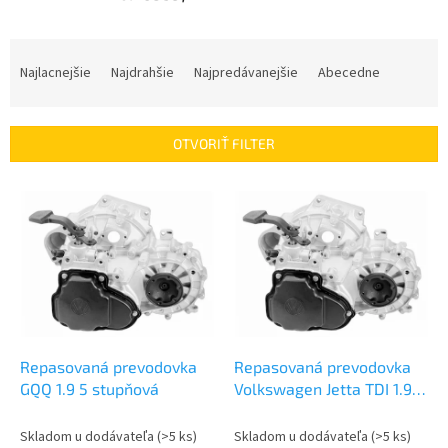
R
a
Najlacnejšie
Najdrahšie
Najpredávanejšie
Abecedne
d
e
n
OTVORIŤ FILTER
i
e
V
p
ý
r
p
o
i
d
s
u
p
k
r
t
o
o
d
Repasovaná prevodovka
Repasovaná prevodovka
v
u
GQQ 1.9 5 stupňová
Volkswagen Jetta TDI 1.9 |
k
GQQ
t
Skladom u dodávateľa
(>5 ks)
Skladom u dodávateľa
(>5 ks)