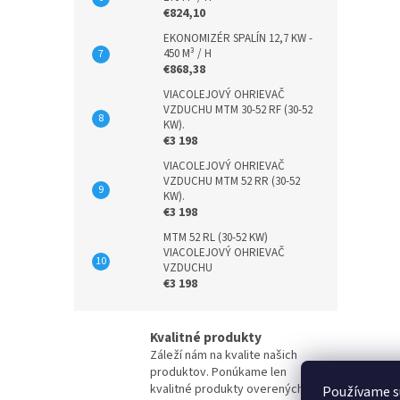
€824,10
EKONOMIZÉR SPALÍN 12,7 KW -
450 M³ / H
€868,38
VIACOLEJOVÝ OHRIEVAČ
VZDUCHU MTM 30-52 RF (30-52
KW).
€3 198
VIACOLEJOVÝ OHRIEVAČ
VZDUCHU MTM 52 RR (30-52
KW).
€3 198
MTM 52 RL (30-52 KW)
VIACOLEJOVÝ OHRIEVAČ
VZDUCHU
€3 198
Kvalitné produkty
Záleží nám na kvalite našich
produktov. Ponúkame len
kvalitné produkty overených
Používame s