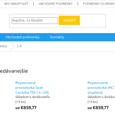
AKO NAKUPOVAŤ
OBCHODNÉ PODMIENKY
PODMIENKY OCHRANY
HĽADAŤ
Obchodné podmienky
Kontakty
doba
1.4
edávanejšie
Repasovaná
Repasovaná
prevodovka Seat
prevodovka JHG 1
Cordoba TDI 1.4 | JHG
stupňová
Skladom u dodávateľa
Skladom u dodáv
(>5 ks)
(>5 ks)
€859,77
€859,77
od
od