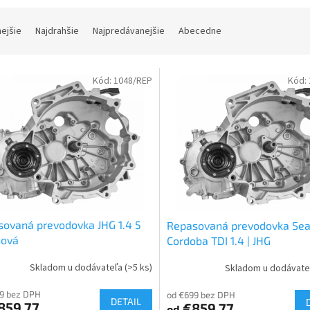
nejšie
Najdrahšie
Najpredávanejšie
Abecedne
Kód:
1048/REP
Kód:
ovaná prevodovka JHG 1.4 5
Repasovaná prevodovka Sea
ňová
Cordoba TDI 1.4 | JHG
Skladom u dodávateľa
(>5 ks)
Skladom u dodávat
9 bez DPH
od €699 bez DPH
DETAIL
859,77
€859,77
od