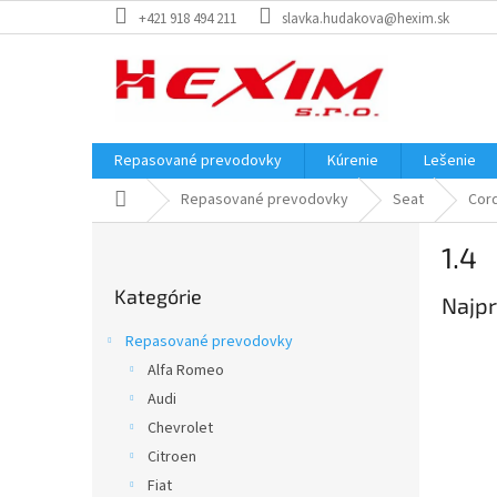
Prejsť
+421 918 494 211
slavka.hudakova@hexim.sk
na
obsah
Repasované prevodovky
Kúrenie
Lešenie
Domov
Repasované prevodovky
Seat
Cor
B
1.4
o
Preskočiť
č
Kategórie
kategórie
Najpr
n
ý
Repasované prevodovky
p
Alfa Romeo
a
Audi
n
e
Chevrolet
l
Citroen
Fiat