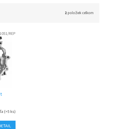
2
položiek celkom
1051/REP
t
eľa
(>5 ks)
DETAIL