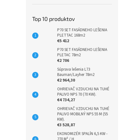
Top 10 produktov
P70 SET FASÁDNEHO LEŠENIA
PLETTAC 168m2
€5 412
P70 SET FASÁDNEHO LEŠENIA
PLETAC 78m2
€2 706
Súprava lešenia L73
Bauman/Layher 78m2
€2 964,30
OHRIEVAČ VZDUCHU NA TUHÉ
PALIVO NPS 70 (70 KW).
€4 734,27
OHRIEVAČ VZDUCHU NA TUHÉ
PALIVO MOBILNÝ NPS 55 M (55
KW).
€3 528,87
EKONOMIZÉR SPALÍN 6,5 KW -
270 M³ / H