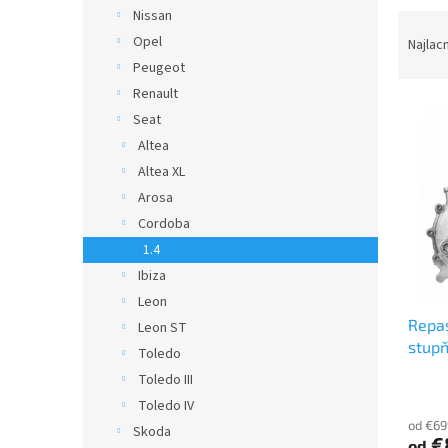
Nissan
R
a
Opel
Najlac
d
Peugeot
e
Renault
V
n
Seat
ý
i
Altea
p
e
Altea XL
i
p
s
r
Arosa
p
o
Cordoba
r
d
1.4
o
u
Ibiza
d
k
Leon
u
t
Repas
k
o
Leon ST
stup
t
v
Toledo
o
Toledo III
v
Toledo IV
od €69
Skoda
€
od