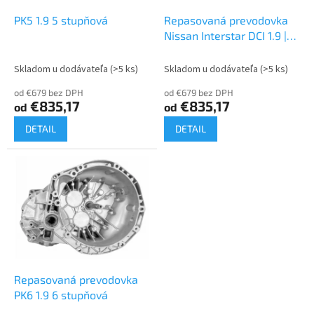
o
o
d
PK5 1.9 5 stupňová
Repasovaná prevodovka
v
u
Nissan Interstar DCI 1.9 |
k
PK5
t
Skladom u dodávateľa
(>5 ks)
Skladom u dodávateľa
(>5 ks)
o
od €679 bez DPH
od €679 bez DPH
v
€835,17
€835,17
od
od
DETAIL
DETAIL
Repasovaná prevodovka
PK6 1.9 6 stupňová