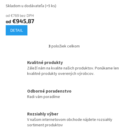
Skladom u dodávateľa
(>5 ks)
od €769 bez DPH
€945,87
od
DETAIL
3
položiek celkom
O
v
l
Kvalitné produkty
á
Záleží nám na kvalite našich produktov. Ponúkame len
d
kvalitné produkty overených výrobcov.
a
c
i
Odborné poradenstvo
e
Radi vám poradíme
p
r
v
k
Rozsiahly výber
y
V našom internetovom obchode nájdete rozsiahly
v
sortiment produktov