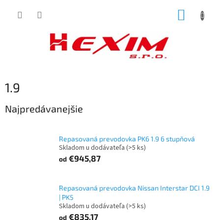
Prejsť
NÁKUP
na
obsah
KOŠÍK
1.9
Najpredávanejšie
Repasovaná prevodovka PK6 1.9 6 stupňová
Skladom u dodávateľa
(>5 ks)
€945,87
od
Repasovaná prevodovka Nissan Interstar DCI 1.9
| PK5
Skladom u dodávateľa
(>5 ks)
€835,17
od