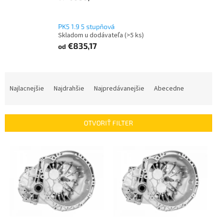
PK5 1.9 5 stupňová
Skladom u dodávateľa
(>5 ks)
€835,17
od
R
a
Najlacnejšie
Najdrahšie
Najpredávanejšie
Abecedne
d
e
n
OTVORIŤ FILTER
i
e
V
p
ý
r
p
o
i
d
s
u
p
k
r
t