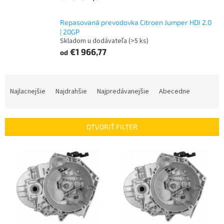
Repasovaná prevodovka Citroen Jumper HDI 2.0
| 20GP
Skladom u dodávateľa
(>5 ks)
€1 966,77
od
R
a
Najlacnejšie
Najdrahšie
Najpredávanejšie
Abecedne
d
e
n
OTVORIŤ FILTER
i
e
V
p
ý
r
p
o
i
d
s
u
p
k
r
t