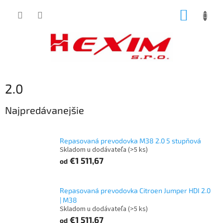
Prejsť
NÁKUP
na
obsah
KOŠÍK
2.0
Najpredávanejšie
Repasovaná prevodovka M38 2.0 5 stupňová
Skladom u dodávateľa
(>5 ks)
€1 511,67
od
Repasovaná prevodovka Citroen Jumper HDI 2.0
| M38
Skladom u dodávateľa
(>5 ks)
€1 511,67
od