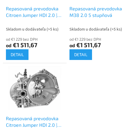
o
o
d
Repasovaná prevodovka
Repasovaná prevodovka
v
u
Citroen Jumper HDI 2.0 |
M38 2.0 5 stupňová
k
M38
t
Skladom u dodávateľa
(>5 ks)
Skladom u dodávateľa
(>5 ks)
o
od €1 229 bez DPH
od €1 229 bez DPH
v
€1 511,67
€1 511,67
od
od
DETAIL
DETAIL
Repasovaná prevodovka
Citroen Jumper HDI 2.0 |
20GP