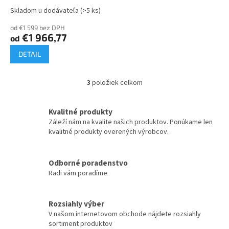
Skladom u dodávateľa
(>5 ks)
od €1 599 bez DPH
€1 966,77
od
DETAIL
3
položiek celkom
O
v
l
Kvalitné produkty
á
Záleží nám na kvalite našich produktov. Ponúkame len
d
kvalitné produkty overených výrobcov.
a
c
i
Odborné poradenstvo
e
Radi vám poradíme
p
r
v
k
Rozsiahly výber
y
V našom internetovom obchode nájdete rozsiahly
v
sortiment produktov