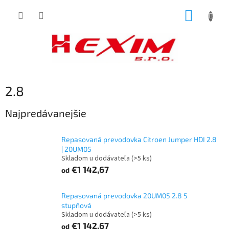
Prejsť
NÁKUP
na
obsah
KOŠÍK
2.8
Najpredávanejšie
Repasovaná prevodovka Citroen Jumper HDI 2.8
| 20UM05
Skladom u dodávateľa
(>5 ks)
€1 142,67
od
Repasovaná prevodovka 20UM05 2.8 5
stupňová
Skladom u dodávateľa
(>5 ks)
€1 142,67
od