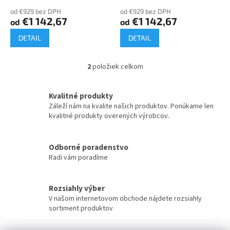
o
od €929 bez DPH
od €929 bez DPH
v
€1 142,67
€1 142,67
od
od
DETAIL
DETAIL
2
položiek celkom
O
v
l
Kvalitné produkty
á
Záleží nám na kvalite našich produktov. Ponúkame len
d
kvalitné produkty overených výrobcov.
a
c
i
Odborné poradenstvo
e
Radi vám poradíme
p
r
v
k
Rozsiahly výber
y
V našom internetovom obchode nájdete rozsiahly
v
sortiment produktov
ý
p