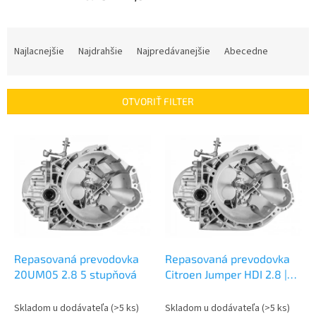
R
a
Najlacnejšie
Najdrahšie
Najpredávanejšie
Abecedne
d
e
n
OTVORIŤ FILTER
i
e
V
p
ý
r
p
o
i
d
s
u
p
k
r
t
o
o
d
Repasovaná prevodovka
Repasovaná prevodovka
v
u
20UM05 2.8 5 stupňová
Citroen Jumper HDI 2.8 |
k
20UM05
t
Skladom u dodávateľa
(>5 ks)
Skladom u dodávateľa
(>5 ks)