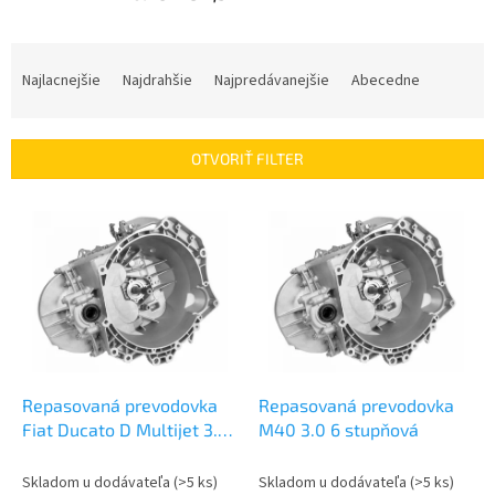
R
a
Najlacnejšie
Najdrahšie
Najpredávanejšie
Abecedne
d
e
n
OTVORIŤ FILTER
i
e
V
p
ý
r
p
o
i
d
s
u
p
k
r
t
o
o
d
Repasovaná prevodovka
Repasovaná prevodovka
v
u
Fiat Ducato D Multijet 3.0
M40 3.0 6 stupňová
k
| M40
t
Skladom u dodávateľa
(>5 ks)
Skladom u dodávateľa
(>5 ks)