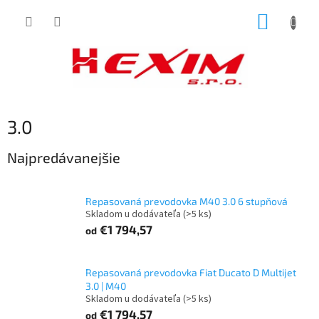
Prejsť
NÁKUP
na
obsah
KOŠÍK
3.0
Najpredávanejšie
Repasovaná prevodovka M40 3.0 6 stupňová
Skladom u dodávateľa
(>5 ks)
€1 794,57
od
Repasovaná prevodovka Fiat Ducato D Multijet
3.0 | M40
Skladom u dodávateľa
(>5 ks)
€1 794,57
od