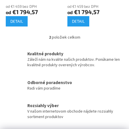
o
od €1 459 bez DPH
od €1 459 bez DPH
v
€1 794,57
€1 794,57
od
od
DETAIL
DETAIL
2
položiek celkom
O
v
l
Kvalitné produkty
á
Záleží nám na kvalite našich produktov. Ponúkame len
d
kvalitné produkty overených výrobcov.
a
c
i
Odborné poradenstvo
e
Radi vám poradíme
p
r
v
k
Rozsiahly výber
y
V našom internetovom obchode nájdete rozsiahly
v
sortiment produktov
ý
p