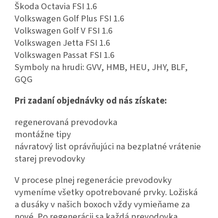
Škoda Octavia FSI 1.6
Volkswagen Golf Plus FSI 1.6
Volkswagen Golf V FSI 1.6
Volkswagen Jetta FSI 1.6
Volkswagen Passat FSI 1.6
Symboly na hrudi: GVV, HMB, HEU, JHY, BLF,
GQG
Pri zadaní objednávky od nás získate:
regenerovaná prevodovka
montážne tipy
návratový list oprávňujúci na bezplatné vrátenie
starej prevodovky
V procese plnej regenerácie prevodovky
vymeníme všetky opotrebované prvky. Ložiská
a dusáky v našich boxoch vždy vymieňame za
nové. Po regenerácii sa každá prevodovka