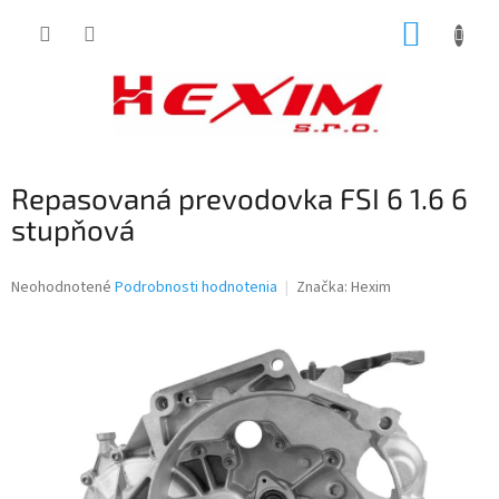
Prejsť
NÁKUP
na
obsah
KOŠÍK
Repasovaná prevodovka FSI 6 1.6 6
stupňová
Priemerné
Neohodnotené
Podrobnosti hodnotenia
Značka:
Hexim
hodnotenie
produktu
je
0,0
z
5
hviezdičiek.