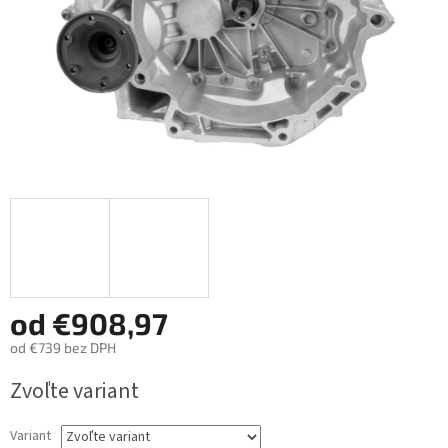
od
€908,97
od
€739
bez DPH
Jednotková
Zvoľte variant
cena:
Variant