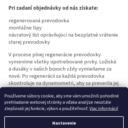
Pri zadaní objednávky od nás získate:
regenerovaná prevodovka
montážne tipy
návratový list oprávňujúci na bezplatné vrátenie
starej prevodovky
V procese plnej regenerácie prevodovky
vymeníme všetky opotrebované prvky. Ložiská
a dusáky v našich boxoch vždy vymieňame za
nové. Po regenerácii sa každá prevodovka
skontroluje na dynamometri, aby sa preverila jej
bezporuchová činnosť.
Používame súbory cookie, aby sme vám umožnili pohodlné
prehliadanie webovej stránky a vďaka analýze neustále
zlepšovali jej funkcie, výkon a použiteľnosť.
Viac informácií
Z
á
Nastavenie
Vytvoril Shoptet
p