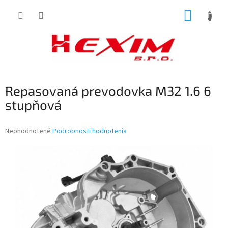
Prejsť
NÁKUP
na
obsah
KOŠÍK
Repasovaná prevodovka M32 1.6 6
stupňová
Priemerné
Neohodnotené
Podrobnosti hodnotenia
hodnotenie
produktu
je
0,0
z
5
hviezdičiek.