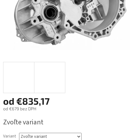
od
€835,17
od
€679
bez DPH
Jednotková
Zvoľte variant
cena:
Variant