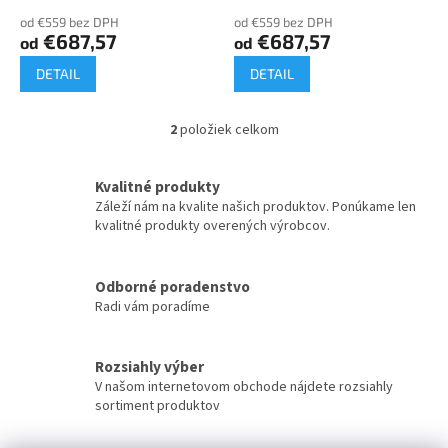
o
od €559 bez DPH
od €559 bez DPH
v
€687,57
€687,57
od
od
DETAIL
DETAIL
2
položiek celkom
O
v
l
Kvalitné produkty
á
Záleží nám na kvalite našich produktov. Ponúkame len
d
kvalitné produkty overených výrobcov.
a
c
i
Odborné poradenstvo
e
Radi vám poradíme
p
r
v
k
Rozsiahly výber
y
V našom internetovom obchode nájdete rozsiahly
v
sortiment produktov
ý
p