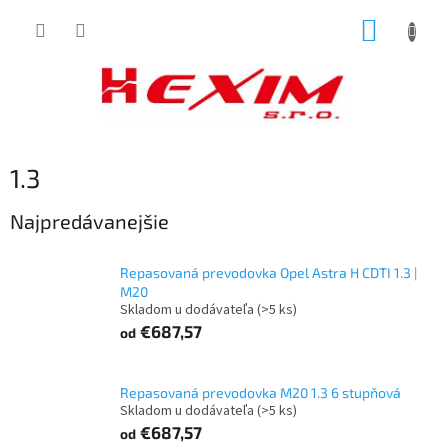
Prejsť
NÁKUP
na
obsah
KOŠÍK
1.3
Najpredávanejšie
Repasovaná prevodovka Opel Astra H CDTI 1.3 |
M20
Skladom u dodávateľa
(>5 ks)
€687,57
od
Repasovaná prevodovka M20 1.3 6 stupňová
Skladom u dodávateľa
(>5 ks)
€687,57
od