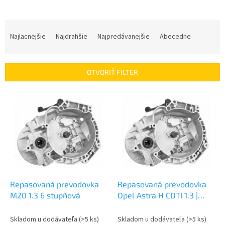
R
a
Najlacnejšie
Najdrahšie
Najpredávanejšie
Abecedne
d
e
n
OTVORIŤ FILTER
i
e
V
p
ý
r
p
o
i
d
s
u
p
k
r
t
o
o
d
Repasovaná prevodovka
Repasovaná prevodovka
v
u
M20 1.3 6 stupňová
Opel Astra H CDTI 1.3 |
k
M20
t
Skladom u dodávateľa
(>5 ks)
Skladom u dodávateľa
(>5 ks)