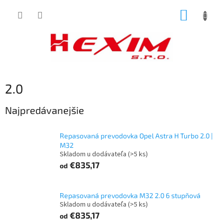
Prejsť
NÁKUP
na
obsah
KOŠÍK
2.0
Najpredávanejšie
Repasovaná prevodovka Opel Astra H Turbo 2.0 |
M32
Skladom u dodávateľa
(>5 ks)
€835,17
od
Repasovaná prevodovka M32 2.0 6 stupňová
Skladom u dodávateľa
(>5 ks)
€835,17
od