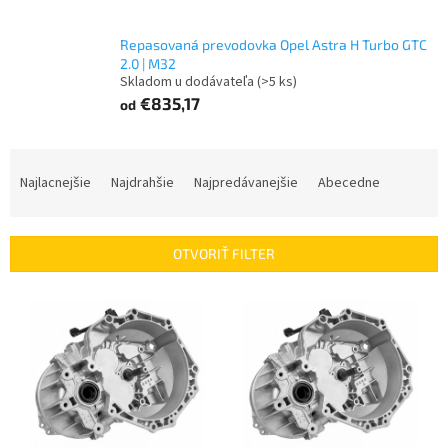
Repasovaná prevodovka Opel Astra H Turbo GTC
2.0 | M32
Skladom u dodávateľa
(>5 ks)
€835,17
od
R
a
Najlacnejšie
Najdrahšie
Najpredávanejšie
Abecedne
d
e
n
OTVORIŤ FILTER
i
e
V
p
ý
r
p
o
i
d
s
u
p
k
r
t