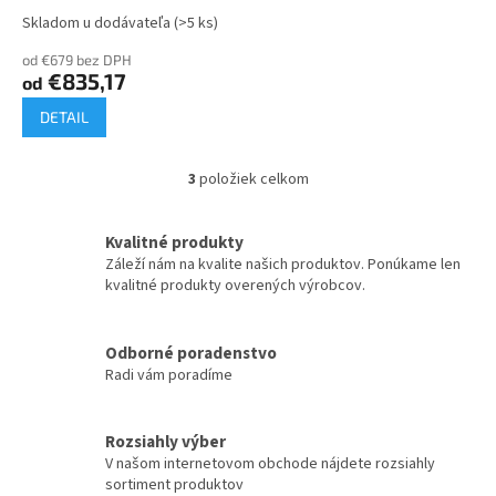
Skladom u dodávateľa
(>5 ks)
od €679 bez DPH
€835,17
od
DETAIL
3
položiek celkom
O
v
l
Kvalitné produkty
á
Záleží nám na kvalite našich produktov. Ponúkame len
d
kvalitné produkty overených výrobcov.
a
c
i
Odborné poradenstvo
e
Radi vám poradíme
p
r
v
k
Rozsiahly výber
y
V našom internetovom obchode nájdete rozsiahly
v
sortiment produktov