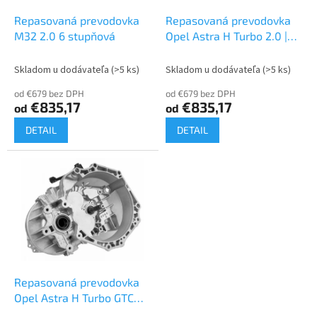
o
o
d
Repasovaná prevodovka
Repasovaná prevodovka
v
u
M32 2.0 6 stupňová
Opel Astra H Turbo 2.0 |
k
M32
t
Skladom u dodávateľa
(>5 ks)
Skladom u dodávateľa
(>5 ks)
o
od €679 bez DPH
od €679 bez DPH
v
€835,17
€835,17
od
od
DETAIL
DETAIL
Repasovaná prevodovka
Opel Astra H Turbo GTC
2.0 | M32