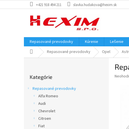
Prejsť
+421 918 494 211
slavka.hudakova@hexim.sk
na
obsah
Repasované prevodovky
Kúrenie
Lešenie
Domov
Repasované prevodovky
Opel
Astr
B
Repa
o
Preskočiť
č
Priemer
Neohod
Kategórie
kategórie
n
hodnote
ý
produkt
Repasované prevodovky
p
je
Alfa Romeo
0,0
a
z
Audi
n
5
e
Chevrolet
hviezdič
l
Citroen
Fiat