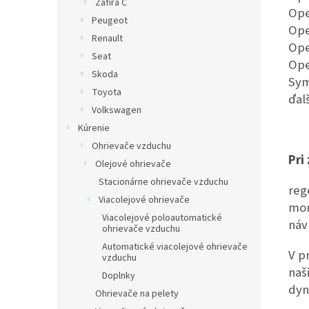
Zafira C
Ope
Peugeot
Ope
Renault
Ope
Seat
Ope
Skoda
Sym
Toyota
ďal
Volkswagen
Kúrenie
Ohrievače vzduchu
Pri
Olejové ohrievače
Stacionárne ohrievače vzduchu
reg
Viacolejové ohrievače
mon
Viacolejové poloautomatické
náv
ohrievače vzduchu
Automatické viacolejové ohrievače
V p
vzduchu
naš
Doplnky
dyn
Ohrievače na pelety