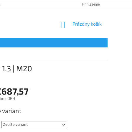
 OSOBNÝCH ÚDAJOV
Prihlásenie
NÁKUPNÝ
Prázdny košík
KOŠÍK
1.3 | M20
€687,57
bez DPH
ová
 variant