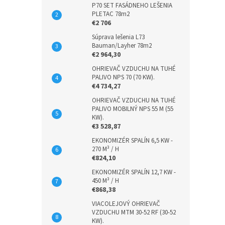
P70 SET FASÁDNEHO LEŠENIA
PLETAC 78m2
€2 706
Súprava lešenia L73
Bauman/Layher 78m2
€2 964,30
OHRIEVAČ VZDUCHU NA TUHÉ
PALIVO NPS 70 (70 KW).
€4 734,27
OHRIEVAČ VZDUCHU NA TUHÉ
PALIVO MOBILNÝ NPS 55 M (55
KW).
€3 528,87
EKONOMIZÉR SPALÍN 6,5 KW -
270 M³ / H
€824,10
EKONOMIZÉR SPALÍN 12,7 KW -
450 M³ / H
€868,38
VIACOLEJOVÝ OHRIEVAČ
VZDUCHU MTM 30-52 RF (30-52
KW).