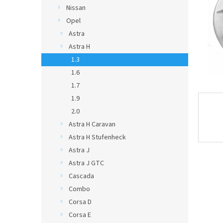
Nissan
Opel
Astra
Astra H
1.3
1.6
1.7
1.9
2.0
Astra H Caravan
Astra H Stufenheck
Astra J
Astra J GTC
Cascada
Combo
Corsa D
Corsa E