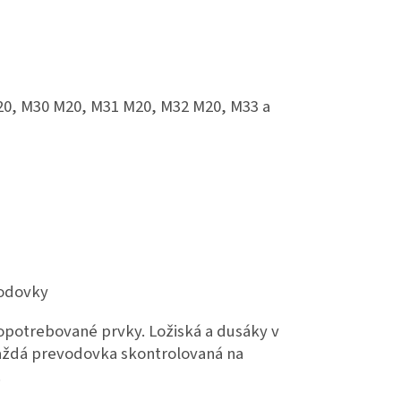
20, M30 M20, M31 M20, M32 M20, M33 a
vodovky
potrebované prvky. Ložiská a dusáky v
každá prevodovka skontrolovaná na
.