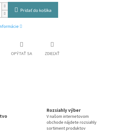
Pridať do košíka
informácie
OPÝTAŤ SA
ZDIEĽAŤ
Rozsiahly výber
tvo
V našom internetovom
obchode nájdete rozsiahly
sortiment produktov