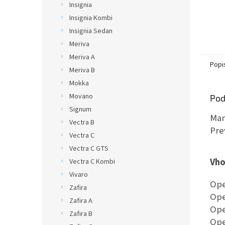
Insignia
Insignia Kombi
Insignia Sedan
Meriva
Meriva A
Popi
Meriva B
Mokka
Movano
Pod
Signum
Man
Vectra B
Pre
Vectra C
Vectra C GTS
Vho
Vectra C Kombi
Vivaro
Ope
Zafira
Ope
Zafira A
Ope
Zafira B
Ope