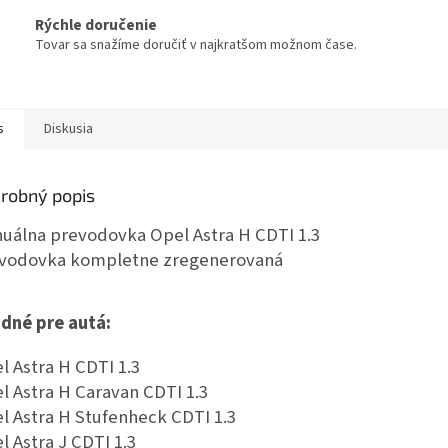
Rýchle doručenie
Tovar sa snažíme doručiť v najkratšom možnom čase.
s
Diskusia
robný popis
uálna prevodovka Opel Astra H CDTI 1.3
vodovka kompletne zregenerovaná
dné pre autá:
l Astra H CDTI 1.3
l Astra H Caravan CDTI 1.3
l Astra H Stufenheck CDTI 1.3
l Astra J CDTI 1.3