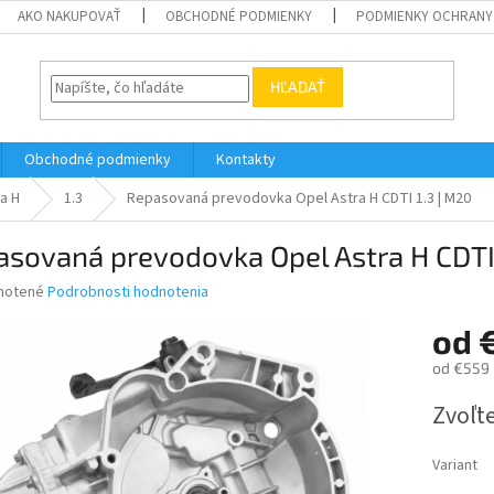
AKO NAKUPOVAŤ
OBCHODNÉ PODMIENKY
PODMIENKY OCHRANY
HĽADAŤ
Obchodné podmienky
Kontakty
a H
1.3
Repasovaná prevodovka Opel Astra H CDTI 1.3 | M20
sovaná prevodovka Opel Astra H CDTI 
né
notené
Podrobnosti hodnotenia
nie
od
u
od
€559
Jednotk
Zvoľte
cena:
iek.
Variant