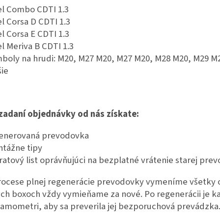
l Combo CDTI 1.3
l Corsa D CDTI 1.3
l Corsa E CDTI 1.3
l Meriva B CDTI 1.3
boly na hrudi: M20, M27 M20, M27 M20, M28 M20, M29 M
šie
 zadaní objednávky od nás získate:
enerovaná prevodovka
tážne tipy
ratový list oprávňujúci na bezplatné vrátenie starej pre
rocese plnej regenerácie prevodovky vymeníme všetky o
ich boxoch vždy vymieňame za nové. Po regenerácii je 
amometri, aby sa preverila jej bezporuchová prevádzka