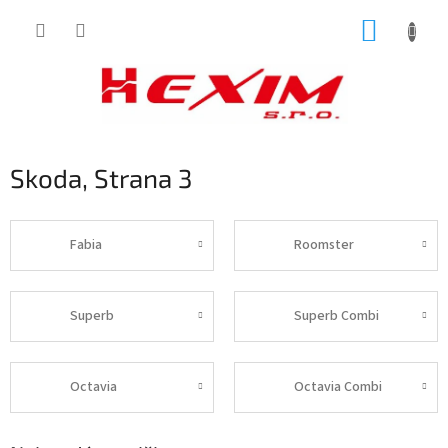
Prejsť
NÁKUP
na
obsah
KOŠÍK
Skoda
, Strana 3
Fabia
Roomster
Superb
Superb Combi
Octavia
Octavia Combi