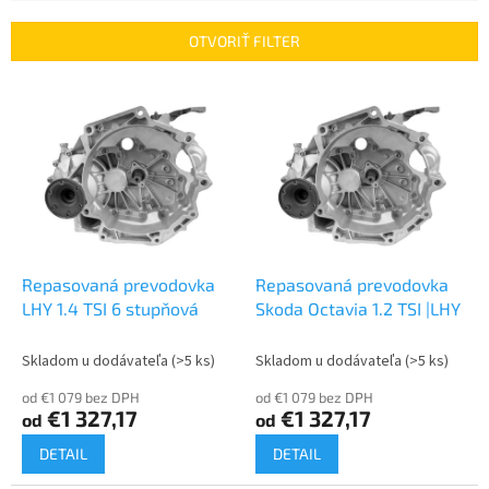
e
n
OTVORIŤ FILTER
i
e
V
p
ý
r
p
o
i
d
s
u
p
k
r
t
o
o
d
Repasovaná prevodovka
Repasovaná prevodovka
v
u
LHY 1.4 TSI 6 stupňová
Skoda Octavia 1.2 TSI |LHY
k
t
Skladom u dodávateľa
(>5 ks)
Skladom u dodávateľa
(>5 ks)
o
od €1 079 bez DPH
od €1 079 bez DPH
v
€1 327,17
€1 327,17
od
od
DETAIL
DETAIL