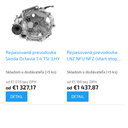
Repasovaná prevodovka
Repasovaná prevodovka
Skoda Octavia 1.4 TSI |LHY
LNZ NFU NFZ (start stop)
2.0 6 stupňová
Skladom u dodávateľa
(>5 ks)
Skladom u dodávateľa
(>5 ks)
od €1 079 bez DPH
od €1 169 bez DPH
€1 327,17
€1 437,87
od
od
DETAIL
DETAIL