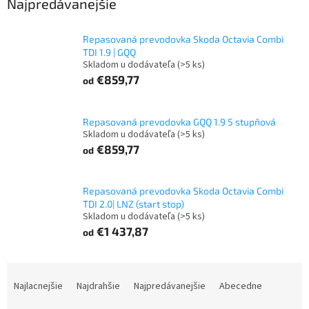
Najpredávanejšie
Repasovaná prevodovka Skoda Octavia Combi
TDI 1.9 | GQQ
Skladom u dodávateľa
(>5 ks)
€859,77
od
Repasovaná prevodovka GQQ 1.9 5 stupňová
Skladom u dodávateľa
(>5 ks)
€859,77
od
Repasovaná prevodovka Skoda Octavia Combi
TDI 2.0| LNZ (start stop)
Skladom u dodávateľa
(>5 ks)
€1 437,87
od
R
a
Najlacnejšie
Najdrahšie
Najpredávanejšie
Abecedne
d