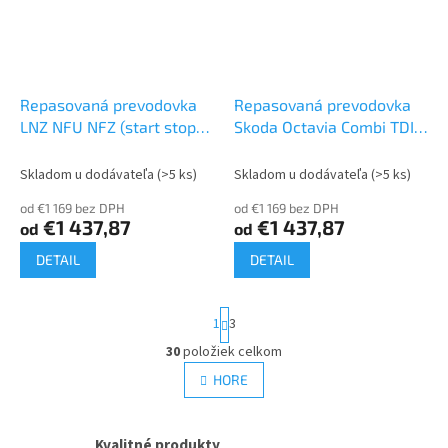
Repasovaná prevodovka
Repasovaná prevodovka
LNZ NFU NFZ (start stop)
Skoda Octavia Combi TDI
2.0 6 stupňová
2.0| LNZ (start stop)
Skladom u dodávateľa
(>5 ks)
Skladom u dodávateľa
(>5 ks)
od €1 169 bez DPH
od €1 169 bez DPH
€1 437,87
€1 437,87
od
od
DETAIL
DETAIL
S
1
3
t
r
30
položiek celkom
O
á
v
HORE
n
l
k
á
o
v
d
Kvalitné produkty