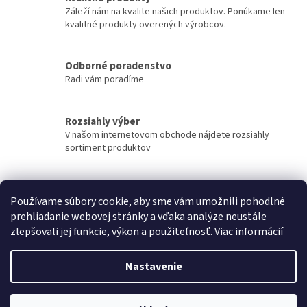
a
a
Záleží nám na kvalite našich produktov. Ponúkame len
n
c
kvalitné produkty overených výrobcov.
i
i
e
e
p
Odborné poradenstvo
r
Radi vám poradíme
v
k
y
Rozsiahly výber
v
ý
V našom internetovom obchode nájdete rozsiahly
p
sortiment produktov
i
s
u
Rýchle doručenie
Používame súbory cookie, aby sme vám umožnili pohodlné
Tovar sa snažíme doručiť v najkratšom možnom čase.
prehliadanie webovej stránky a vďaka analýze neustále
zlepšovali jej funkcie, výkon a použiteľnosť.
Viac informácií
Z
á
Nastavenie
Vytvoril Shoptet
p
ä
t